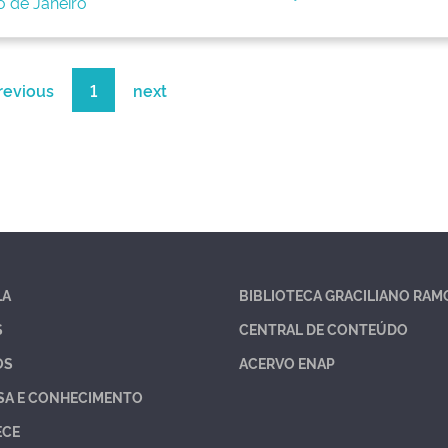
o de Janeiro
revious
1
next
LA
BIBLIOTECA GRACILIANO RAM
S
CENTRAL DE CONTEÚDO
OS
ACERVO ENAP
SA E CONHECIMENTO
ECE