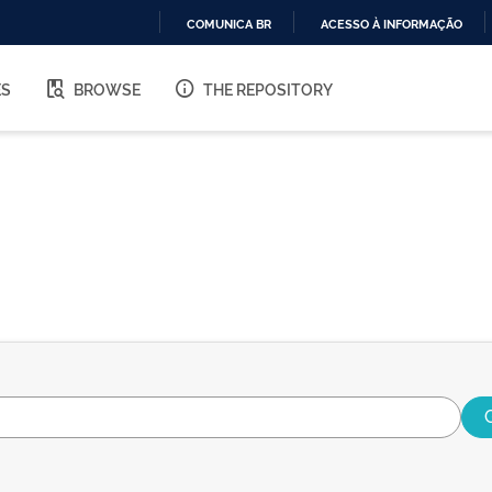
COMUNICA BR
ACESSO À INFORMAÇÃO
IR
PARA
ES
BROWSE
THE REPOSITORY
O
CONTEÚDO