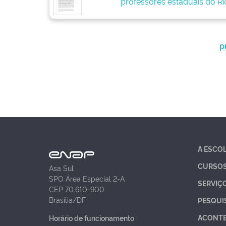
professores estaduais do Ri
p
A ESCO
CURSO
Asa Sul
SPO Área Especial 2-A
SERVIÇ
CEP 70.610-900
Brasília/DF
PESQUI
ACONT
Horário de funcionamento