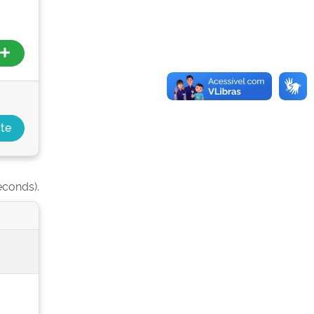
econds).