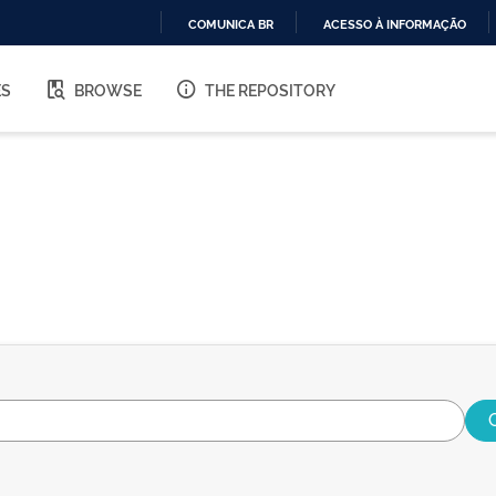
COMUNICA BR
ACESSO À INFORMAÇÃO
IR
PARA
ES
BROWSE
THE REPOSITORY
O
CONTEÚDO