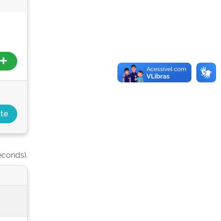
econds).