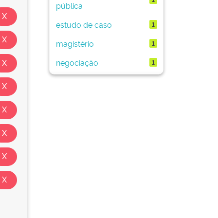
pública
estudo de caso
1
magistério
1
negociação
1