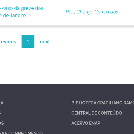
o caso da greve dos
Reis, Charlye Correa dos
o de Janeiro
revious
1
next
LA
BIBLIOTECA GRACILIANO RAM
S
CENTRAL DE CONTEÚDO
OS
ACERVO ENAP
SA E CONHECIMENTO