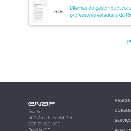
Dilemas do gestor público: 
2015
professores estaduais do Ri
p
A ESCO
CURSO
Asa Sul
SPO Área Especial 2-A
SERVIÇ
CEP 70.610-900
Brasília/DF
PESQUI