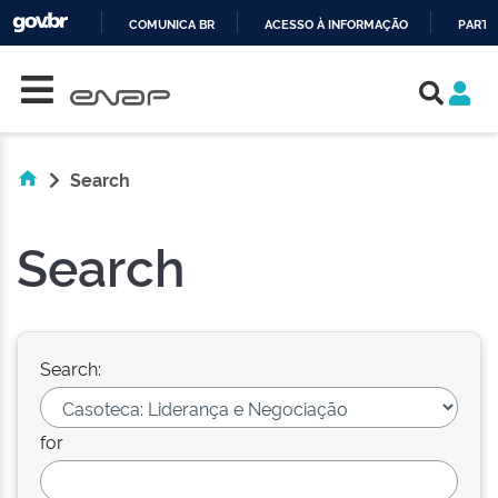
COMUNICA BR
ACESSO À INFORMAÇÃO
PARTI
Skip navigation
IR
PARA
O
CONTEÚDO
Search
Search
Search:
for