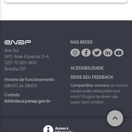
NAS REDES
Asa Sul
SPO Área Especial 2-A
CEP 70.610-900
ACESSIBILIDADE
Brasília/DF
DEIXE SEU FEEDBACK
Horário de funcionamento
Compartilhe conosco
se nossos
08h00 às 18h00
canais estão adequados pra
Contato
você? Elogios também são
biblioteca@enap.gov.br
super bem vindos!