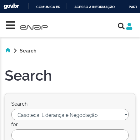
COMUNICA BR
ACESSO À INFORMAÇÃO
PARTI
Skip navigation
IR
PARA
O
CONTEÚDO
Search
Search
Search:
for