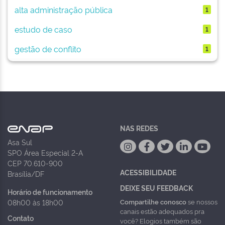
alta administração pública
1
estudo de caso
1
gestão de conflito
1
NAS REDES
Asa Sul
SPO Área Especial 2-A
CEP 70.610-900
ACESSIBILIDADE
Brasília/DF
DEIXE SEU FEEDBACK
Horário de funcionamento
Compartilhe conosco
se nossos
08h00 às 18h00
canais estão adequados pra
Contato
você? Elogios também são