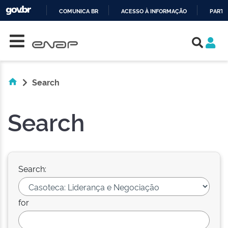
COMUNICA BR
ACESSO À INFORMAÇÃO
PARTI
Skip navigation
IR
PARA
O
CONTEÚDO
Search
Search
Search:
for