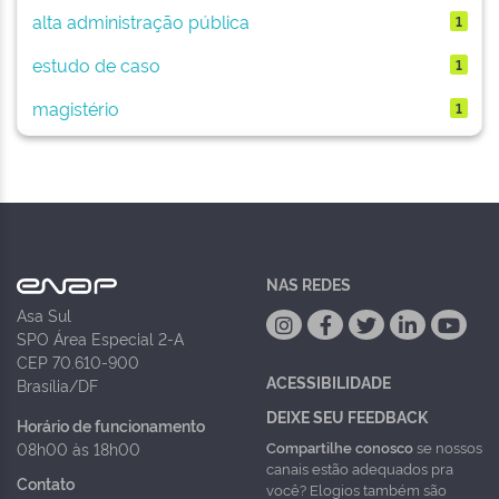
alta administração pública
1
estudo de caso
1
magistério
1
NAS REDES
Asa Sul
SPO Área Especial 2-A
CEP 70.610-900
ACESSIBILIDADE
Brasília/DF
DEIXE SEU FEEDBACK
Horário de funcionamento
Compartilhe conosco
se nossos
08h00 às 18h00
canais estão adequados pra
Contato
você? Elogios também são