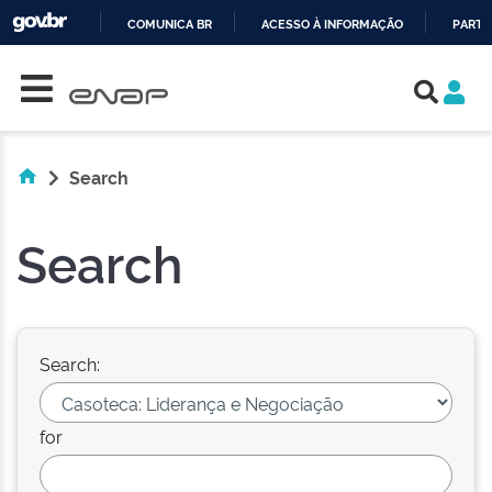
COMUNICA BR
ACESSO À INFORMAÇÃO
PARTI
Skip navigation
IR
PARA
O
CONTEÚDO
Search
Search
Search:
for