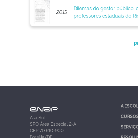
Dilemas do gestor público: 
2015
professores estaduais do Ri
p
A ESCO
CURSO
Asa Sul
SPO Área Especial 2-A
SERVIÇ
CEP 70.610-900
Brasília/DF
PESQUI