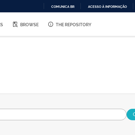
COMUNICA BR
ACESSO À INFORMAÇÃO
IR
PARA
ES
BROWSE
THE REPOSITORY
O
CONTEÚDO