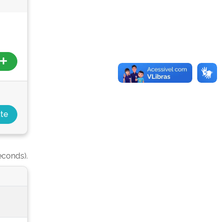
econds).