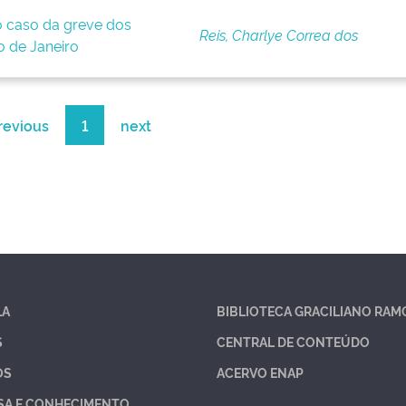
o caso da greve dos
Reis, Charlye Correa dos
o de Janeiro
revious
1
next
LA
BIBLIOTECA GRACILIANO RAM
S
CENTRAL DE CONTEÚDO
OS
ACERVO ENAP
SA E CONHECIMENTO