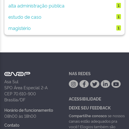
alta administração pública
1
estudo de caso
1
magistério
1
NAS REDES
Asa Sul
SPO Área Especial 2-A
CEP 70.610-900
ACESSIBILIDADE
Brasília/DF
DEIXE SEU FEEDBACK
Horário de funcionamento
Compartilhe conosco
se nossos
08h00 às 18h00
canais estão adequados pra
Contato
você? Elogios também são