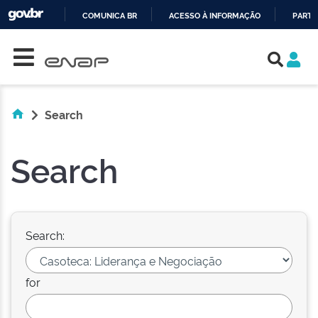
COMUNICA BR
ACESSO À INFORMAÇÃO
PARTI
Skip navigation
IR
PARA
O
CONTEÚDO
Search
Search
Search:
for