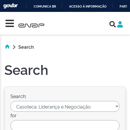
COMUNICA BR
ACESSO À INFORMAÇÃO
PARTI
Skip navigation
IR
PARA
O
CONTEÚDO
Search
Search
Search:
for