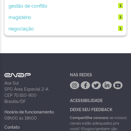
gestão de conflito
1
magistério
1
negociação
1
NAS REDES
Asa Sul
SPO Área Especial 2-A
CEP 70.610-900
ACESSIBILIDADE
Brasília/DF
DEIXE SEU FEEDBACK
Horário de funcionamento
Compartilhe conosco
se nossos
08h00 às 18h00
canais estão adequados pra
Contato
você? Elogios também são