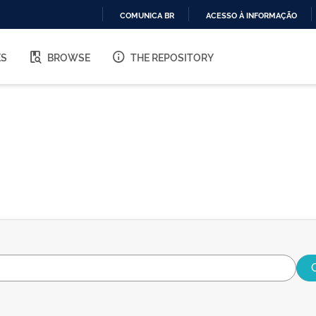
COMUNICA BR
ACESSO À INFORMAÇÃO
IR
PARA
ES
BROWSE
THE REPOSITORY
O
CONTEÚDO