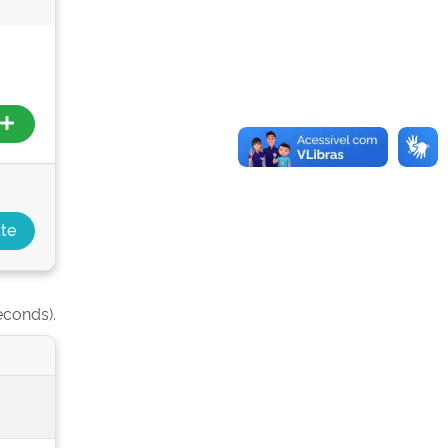
econds).