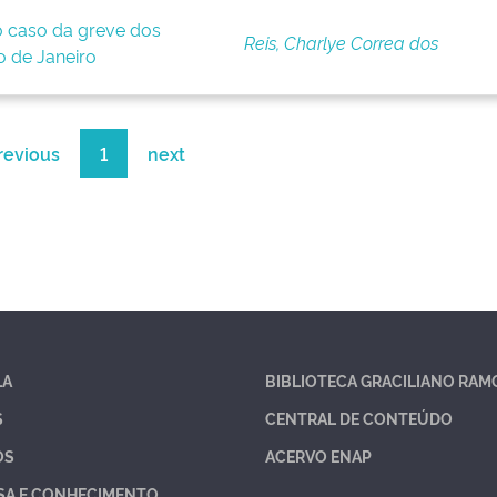
o caso da greve dos
Reis, Charlye Correa dos
o de Janeiro
revious
1
next
LA
BIBLIOTECA GRACILIANO RAM
S
CENTRAL DE CONTEÚDO
OS
ACERVO ENAP
SA E CONHECIMENTO