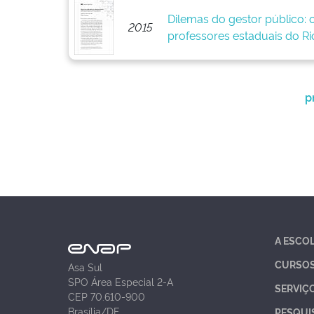
Dilemas do gestor público: 
2015
professores estaduais do Ri
p
A ESCO
CURSO
Asa Sul
SPO Área Especial 2-A
SERVIÇ
CEP 70.610-900
Brasília/DF
PESQUI