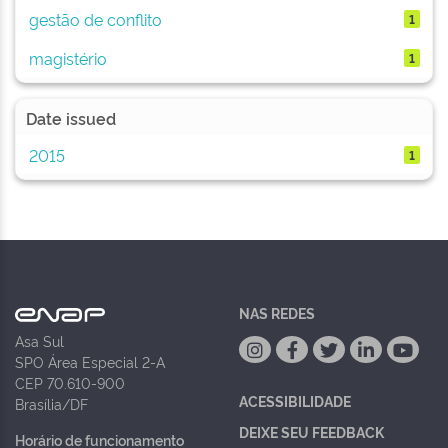
gestão de conflito
1
magistério
1
Date issued
2015
1
NAS REDES
Asa Sul
SPO Área Especial 2-A
CEP 70.610-900
ACESSIBILIDADE
Brasília/DF
DEIXE SEU FEEDBACK
Horário de funcionamento