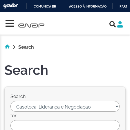
COMUNICA BR
ACESSO À INFORMAÇÃO
PARTI
Skip navigation
IR
PARA
O
CONTEÚDO
Search
Search
Search:
for