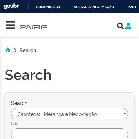
COMUNICA BR
ACESSO À INFORMAÇÃO
PARTI
Skip navigation
IR
PARA
O
CONTEÚDO
Search
Search
Search:
for