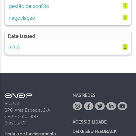
gestão de conflito
1
negociação
1
Date issued
2015
1
NAS REDES
Asa Sul
SPO Área Especial 2-A
CEP 70.610-900
ACESSIBILIDADE
Brasília/DF
DEIXE SEU FEEDBACK
Horário de funcionamento