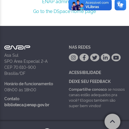
ENAP administrators.
Go to the DSpace home page
NAS REDES
Asa Sul
SPO Área Especial 2-A
CEP 70.610-900
ACESSIBILIDADE
Brasília/DF
DEIXE SEU FEEDBACK
Horário de funcionamento
Compartilhe conosco
se nossos
08h00 às 18h00
canais estão adequados pra
Contato
você? Elogios também são
biblioteca@enap.gov.br
super bem vindos!