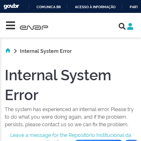
COMUNICA BR
ACESSO À INFORMAÇÃO
PARTI
Skip navigation
IR
PARA
O
CONTEÚDO
Internal System Error
Internal System
Error
The system has experienced an internal error. Please try
to do what you were doing again, and if the problem
persists, please contact us so we can fix the problem.
Leave a message for the Repositório Institucional da