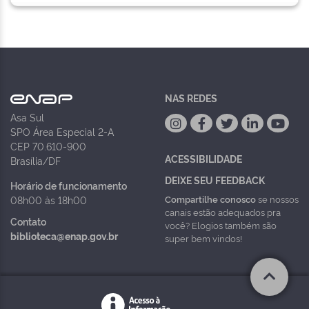
NAS REDES
Asa Sul
SPO Área Especial 2-A
CEP 70.610-900
ACESSIBILIDADE
Brasília/DF
DEIXE SEU FEEDBACK
Horário de funcionamento
Compartilhe conosco
se nossos
08h00 às 18h00
canais estão adequados pra
Contato
você? Elogios também são
biblioteca@enap.gov.br
super bem vindos!