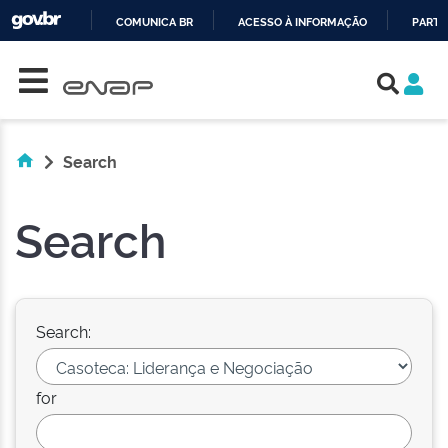
COMUNICA BR
ACESSO À INFORMAÇÃO
PARTI
Skip navigation
IR
PARA
O
CONTEÚDO
Search
Search
Search:
for