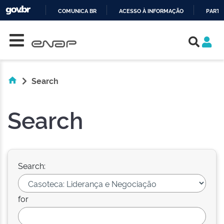
COMUNICA BR
ACESSO À INFORMAÇÃO
PARTI
Skip navigation
IR
PARA
O
CONTEÚDO
Search
Search
Search:
for