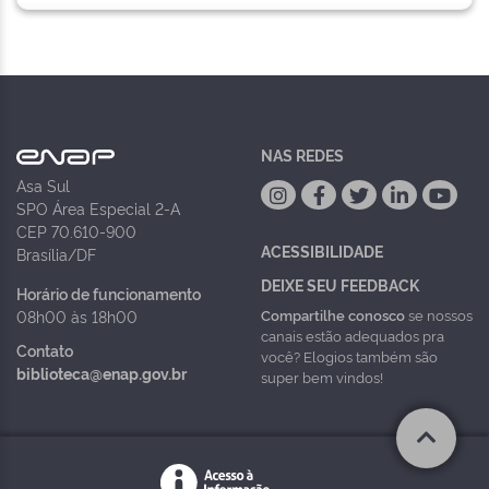
NAS REDES
Asa Sul
SPO Área Especial 2-A
CEP 70.610-900
ACESSIBILIDADE
Brasília/DF
DEIXE SEU FEEDBACK
Horário de funcionamento
Compartilhe conosco
se nossos
08h00 às 18h00
canais estão adequados pra
Contato
você? Elogios também são
biblioteca@enap.gov.br
super bem vindos!