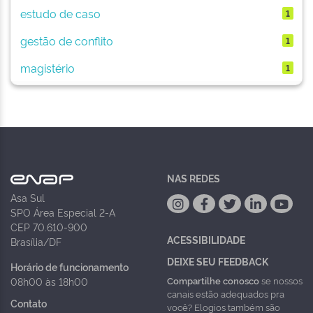
estudo de caso
1
gestão de conflito
1
magistério
1
NAS REDES
Asa Sul
SPO Área Especial 2-A
CEP 70.610-900
ACESSIBILIDADE
Brasília/DF
DEIXE SEU FEEDBACK
Horário de funcionamento
Compartilhe conosco
se nossos
08h00 às 18h00
canais estão adequados pra
Contato
você? Elogios também são