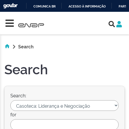
COMUNICA BR
ACESSO À INFORMAÇÃO
PARTI
Skip navigation
IR
PARA
O
CONTEÚDO
Search
Search
Search:
for