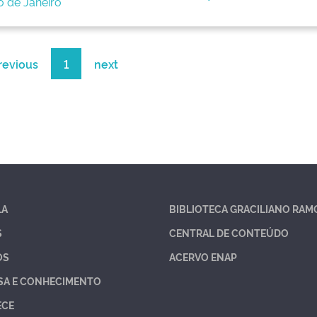
o de Janeiro
revious
1
next
LA
BIBLIOTECA GRACILIANO RAM
S
CENTRAL DE CONTEÚDO
OS
ACERVO ENAP
SA E CONHECIMENTO
ECE