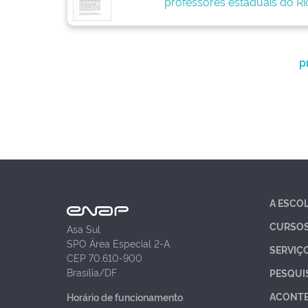
professores estaduais do Ri
p
A ESCO
CURSO
Asa Sul
SPO Área Especial 2-A
SERVIÇ
CEP 70.610-900
Brasília/DF
PESQUI
ACONT
Horário de funcionamento