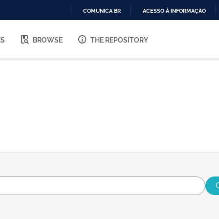
COMUNICA BR
ACESSO À INFORMAÇÃO
IR
PARA
ES
BROWSE
THE REPOSITORY
O
CONTEÚDO