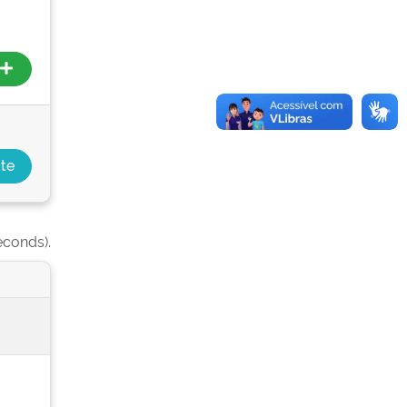
econds).