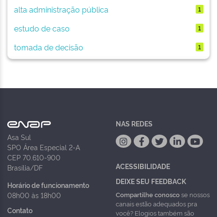
alta administração pública
1
estudo de caso
1
tomada de decisão
1
NAS REDES
Asa Sul
SPO Área Especial 2-A
CEP 70.610-900
ACESSIBILIDADE
Brasília/DF
DEIXE SEU FEEDBACK
Horário de funcionamento
Compartilhe conosco
se nossos
08h00 às 18h00
canais estão adequados pra
Contato
você? Elogios também são