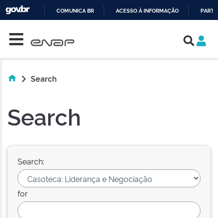
COMUNICA BR
ACESSO À INFORMAÇÃO
PARTI
Skip navigation
IR
PARA
O
CONTEÚDO
Search
Search
Search:
for