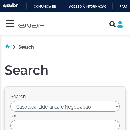
COMUNICA BR
ACESSO À INFORMAÇÃO
PARTI
Skip navigation
IR
PARA
O
CONTEÚDO
Search
Search
Search:
for