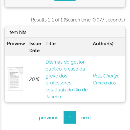
Results 1-1 of 1 (Search time: 0.977 seconds).
Item hits:
Preview
Issue
Title
Author(s)
Date
Dilemas do gestor
público: o caso da
greve dos
Reis, Charlye
2015
professores
Correa dos
estaduais do Rio de
Janeiro
previous
1
next