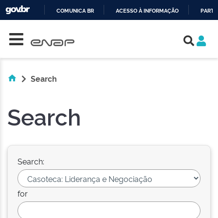
COMUNICA BR
ACESSO À INFORMAÇÃO
PARTI
Skip navigation
IR
PARA
O
CONTEÚDO
Search
Search
Search:
for