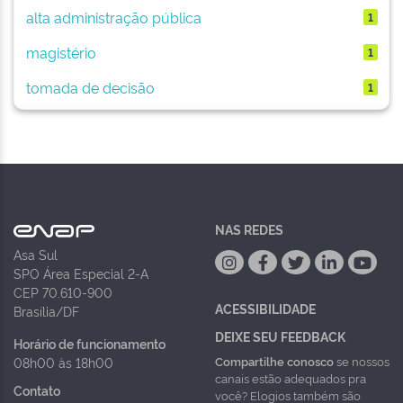
alta administração pública
1
magistério
1
tomada de decisão
1
NAS REDES
Asa Sul
SPO Área Especial 2-A
CEP 70.610-900
ACESSIBILIDADE
Brasília/DF
DEIXE SEU FEEDBACK
Horário de funcionamento
Compartilhe conosco
se nossos
08h00 às 18h00
canais estão adequados pra
Contato
você? Elogios também são