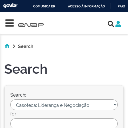
COMUNICA BR
ACESSO À INFORMAÇÃO
PARTI
Skip navigation
IR
PARA
O
CONTEÚDO
Search
Search
Search:
for