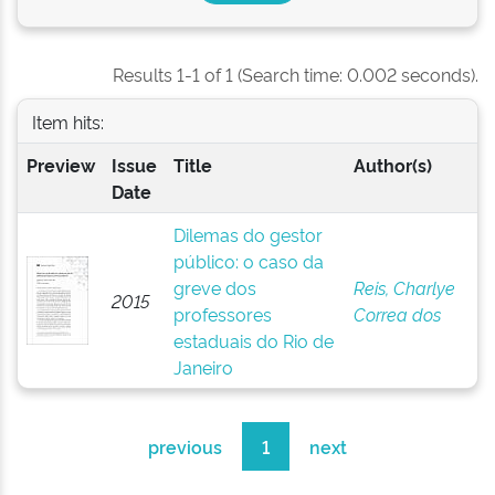
Results 1-1 of 1 (Search time: 0.002 seconds).
Item hits:
Preview
Issue
Title
Author(s)
Date
Dilemas do gestor
público: o caso da
greve dos
Reis, Charlye
2015
professores
Correa dos
estaduais do Rio de
Janeiro
previous
1
next