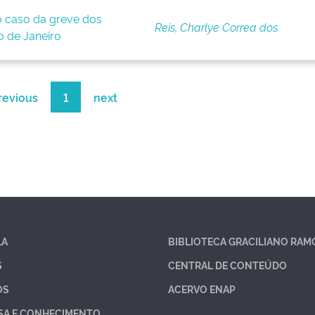
o caso da greve dos
Reis, Charlye Correa dos
o de Janeiro
revious
1
next
LA
BIBLIOTECA GRACILIANO RAM
S
CENTRAL DE CONTEÚDO
OS
ACERVO ENAP
SA E CONHECIMENTO