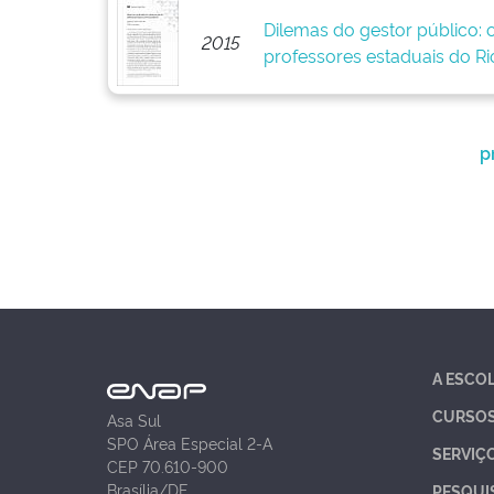
Dilemas do gestor público: 
2015
professores estaduais do Ri
p
A ESCO
CURSO
Asa Sul
SPO Área Especial 2-A
SERVIÇ
CEP 70.610-900
Brasília/DF
PESQUI