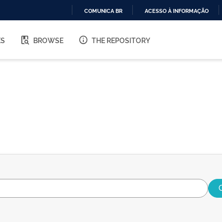
COMUNICA BR
ACESSO À INFORMAÇÃO
IR
PARA
ES
BROWSE
THE REPOSITORY
O
CONTEÚDO