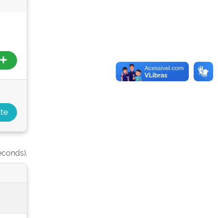
econds).