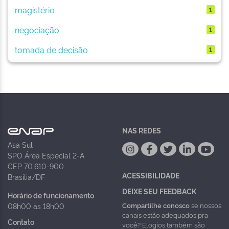
magistério
1
negociação
1
tomada de decisão
1
NAS REDES
Asa Sul
SPO Área Especial 2-A
CEP 70.610-900
ACESSIBILIDADE
Brasília/DF
DEIXE SEU FEEDBACK
Horário de funcionamento
Compartilhe conosco
se nossos
08h00 às 18h00
canais estão adequados pra
Contato
você? Elogios também são