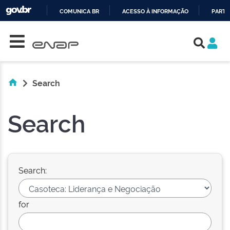
COMUNICA BR
ACESSO À INFORMAÇÃO
PARTI
Skip navigation
IR
PARA
O
CONTEÚDO
Search
Search
Search:
for