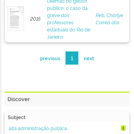
Dilemas do gestor
público: o caso da
greve dos
Reis, Charlye
2015
professores
Correa dos
estaduais do Rio de
Janeiro
previous
1
next
Discover
Subject
alta administração pública
1