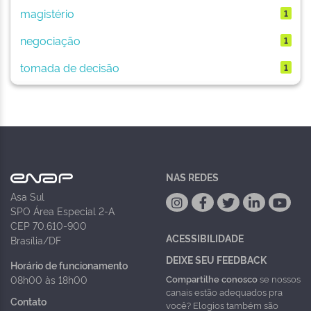
magistério
1
negociação
1
tomada de decisão
1
NAS REDES
Asa Sul
SPO Área Especial 2-A
CEP 70.610-900
ACESSIBILIDADE
Brasília/DF
DEIXE SEU FEEDBACK
Horário de funcionamento
Compartilhe conosco
se nossos
08h00 às 18h00
canais estão adequados pra
Contato
você? Elogios também são