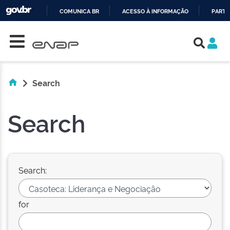
COMUNICA BR
ACESSO À INFORMAÇÃO
PARTI
Skip navigation
IR
PARA
O
CONTEÚDO
Search
Search
Search:
for