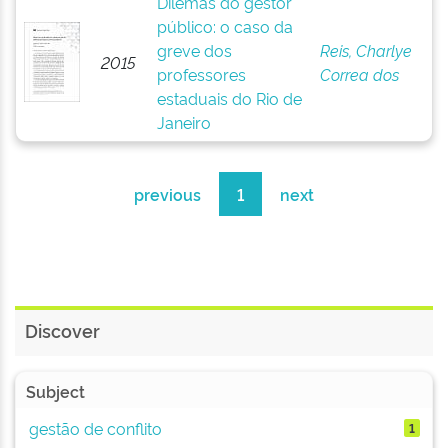
Dilemas do gestor
público: o caso da
greve dos
Reis, Charlye
2015
professores
Correa dos
estaduais do Rio de
Janeiro
previous
1
next
Discover
Subject
gestão de conflito
1