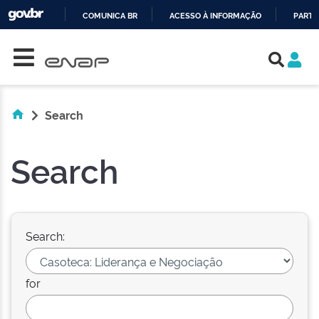
COMUNICA BR
ACESSO À INFORMAÇÃO
PARTI
Skip navigation
IR
PARA
O
CONTEÚDO
Search
Search
Search:
for