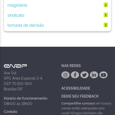
magistério
1
sindicato
1
tomada de decisão
1
NAS REDES
Asa Sul
SPO Área Especial 2-A
CEP 70.610-900
ACESSIBILIDADE
Brasília/DF
DEIXE SEU FEEDBACK
Horário de funcionamento
Compartilhe conosco
se nossos
08h00 às 18h00
canais estão adequados pra
Contato
você? Elogios também são