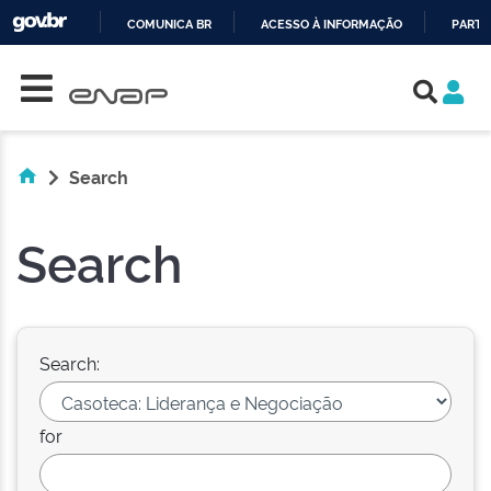
COMUNICA BR
ACESSO À INFORMAÇÃO
PARTI
Skip navigation
IR
PARA
O
CONTEÚDO
Search
Search
Search:
for