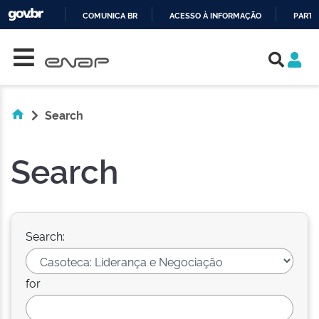
COMUNICA BR
ACESSO À INFORMAÇÃO
PARTI
Skip navigation
IR
PARA
O
CONTEÚDO
Search
Search
Search:
for