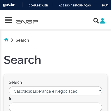
COMUNICA BR
ACESSO À INFORMAÇÃO
PARTI
Skip navigation
IR
PARA
O
CONTEÚDO
Search
Search
Search:
for