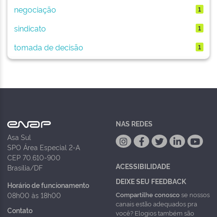
negociação
1
sindicato
1
tomada de decisão
1
NAS REDES
Asa Sul
SPO Área Especial 2-A
CEP 70.610-900
ACESSIBILIDADE
Brasília/DF
DEIXE SEU FEEDBACK
Horário de funcionamento
Compartilhe conosco
se nossos
08h00 às 18h00
canais estão adequados pra
Contato
você? Elogios também são