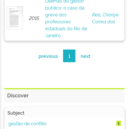
Dilemas do gestor
público: o caso da
greve dos
Reis, Charlye
2015
professores
Correa dos
estaduais do Rio de
Janeiro
previous
1
next
Discover
Subject
gestão de conflito
1