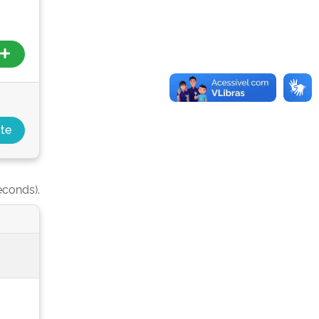
econds).