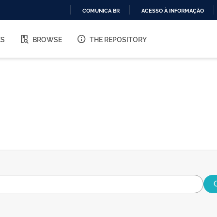
COMUNICA BR
ACESSO À INFORMAÇÃO
IR
PARA
ES
BROWSE
THE REPOSITORY
O
CONTEÚDO