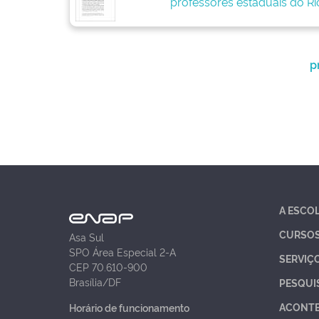
professores estaduais do Ri
p
A ESCO
CURSO
Asa Sul
SPO Área Especial 2-A
SERVIÇ
CEP 70.610-900
Brasília/DF
PESQUI
ACONT
Horário de funcionamento