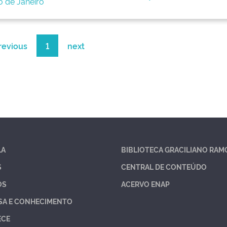
o de Janeiro
revious
1
next
LA
BIBLIOTECA GRACILIANO RAM
S
CENTRAL DE CONTEÚDO
OS
ACERVO ENAP
SA E CONHECIMENTO
ECE