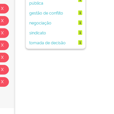
pública
gestão de conflito
1
negociação
1
sindicato
1
tomada de decisão
1