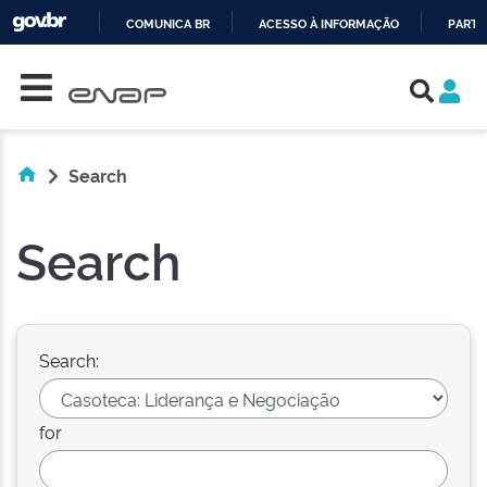
COMUNICA BR
ACESSO À INFORMAÇÃO
PARTI
Skip navigation
IR
PARA
O
CONTEÚDO
Search
Search
Search:
for