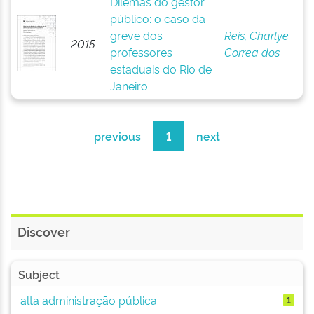
Dilemas do gestor
público: o caso da
greve dos
Reis, Charlye
2015
professores
Correa dos
estaduais do Rio de
Janeiro
previous
1
next
Discover
Subject
alta administração pública
1