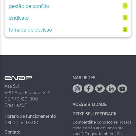
gestão de conflito
1
sindicato
1
tomada de decisão
1
NAS REDES
Asa Sul
SPO Área Especial 2-A
CEP 70.610-900
ACESSIBILIDADE
Brasília/DF
DEIXE SEU FEEDBACK
Horário de funcionamento
Compartilhe conosco
se nossos
08h00 às 18h00
canais estão adequados pra
Contato
você? Elogios também são