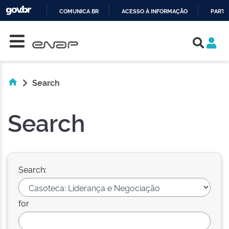
COMUNICA BR
ACESSO À INFORMAÇÃO
PARTI
Skip navigation
IR
PARA
O
CONTEÚDO
Search
Search
Search:
for