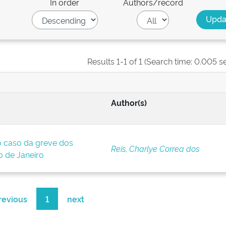
In order
Authors/record
Results 1-1 of 1 (Search time: 0.005 s
Author(s)
o caso da greve dos
Reis, Charlye Correa dos
o de Janeiro
revious
1
next