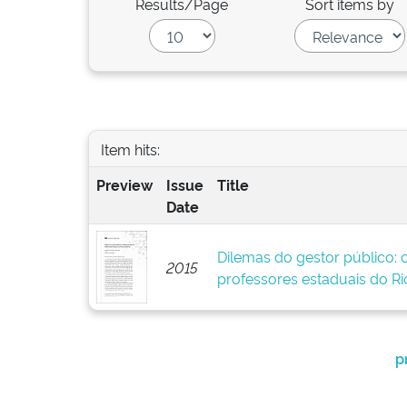
Results/Page
Sort items by
Item hits:
Preview
Issue
Title
Date
Dilemas do gestor público: 
2015
professores estaduais do Ri
p