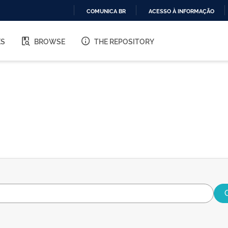
COMUNICA BR
ACESSO À INFORMAÇÃO
IR
PARA
ES
BROWSE
THE REPOSITORY
O
CONTEÚDO