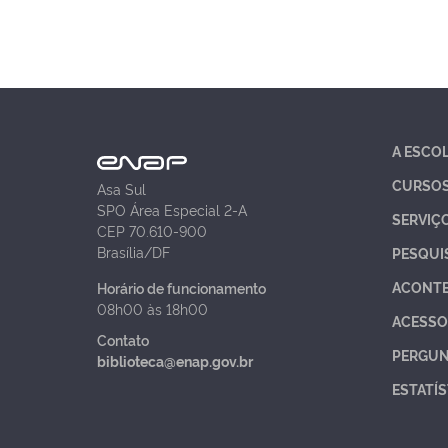
A ESCO
CURSO
Asa Sul
SPO Área Especial 2-A
SERVIÇ
CEP 70.610-900
Brasília/DF
PESQUI
ACONT
Horário de funcionamento
08h00 às 18h00
ACESSO
Contato
PERGUN
biblioteca@enap.gov.br
ESTATÍS