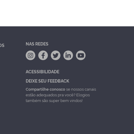
NAS REDES
OS
ACESSIBILIDADE
DEIXE SEU FEEDBACK
Compartilhe conosco
se nossos canais
estão adequados pra você? Elogios
também são super bem vindos!