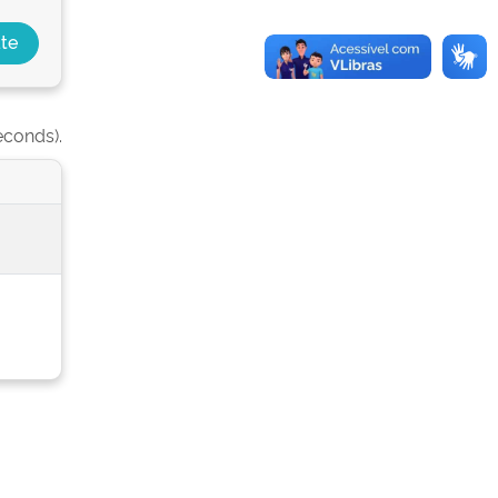
econds).