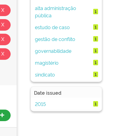
alta administração
1
pública
estudo de caso
1
gestão de conflito
1
governabilidade
1
magistério
1
sindicato
1
Date issued
2015
1