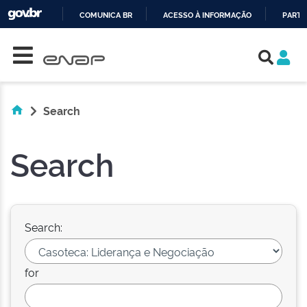
COMUNICA BR
ACESSO À INFORMAÇÃO
PARTI
Skip navigation
IR
PARA
O
CONTEÚDO
Search
Search
Search:
for