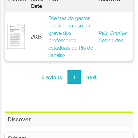
Date
Dilemas do gestor
público: o caso da
greve dos
Reis, Charlye
2015
professores
Correa dos
estaduais do Rio de
Janeiro
previous
1
next
Discover
Subject