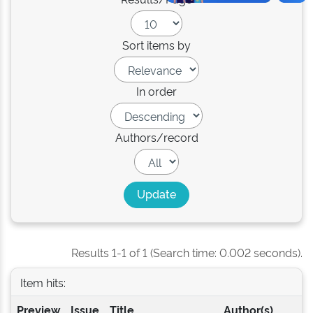
Sort items by
In order
Authors/record
Results 1-1 of 1 (Search time: 0.002 seconds).
Item hits:
Preview
Issue
Title
Author(s)