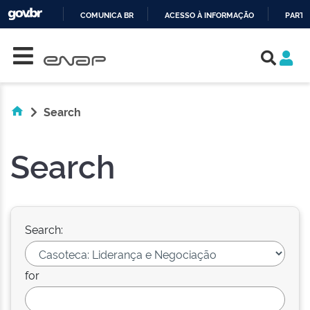
COMUNICA BR
ACESSO À INFORMAÇÃO
PARTI
Skip navigation
IR
PARA
O
CONTEÚDO
Search
Search
Search:
for