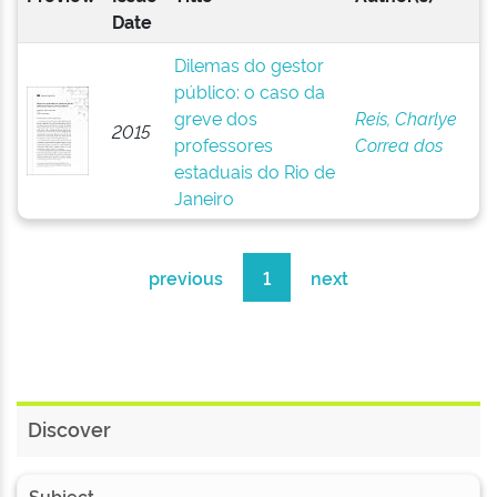
Date
Dilemas do gestor
público: o caso da
greve dos
Reis, Charlye
2015
professores
Correa dos
estaduais do Rio de
Janeiro
previous
1
next
Discover
Subject