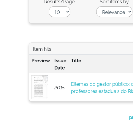
Results/Page
Sort items by
Item hits:
Preview
Issue
Title
Date
Dilemas do gestor público: 
2015
professores estaduais do Ri
p