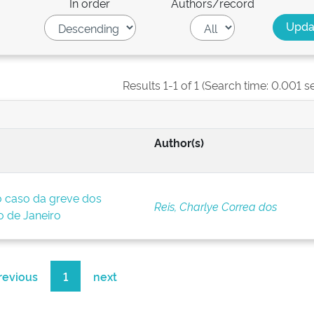
In order
Authors/record
Results 1-1 of 1 (Search time: 0.001 s
Author(s)
o caso da greve dos
Reis, Charlye Correa dos
o de Janeiro
revious
1
next