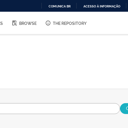
COMUNICA BR
ACESSO À INFORMAÇÃO
IR
PARA
ES
BROWSE
THE REPOSITORY
O
CONTEÚDO