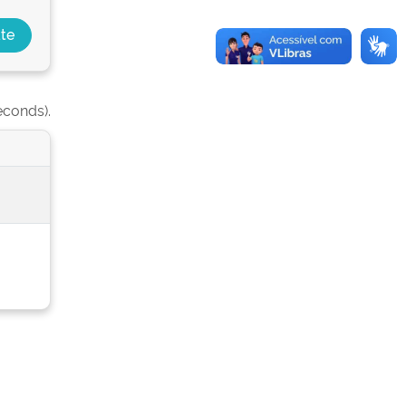
econds).