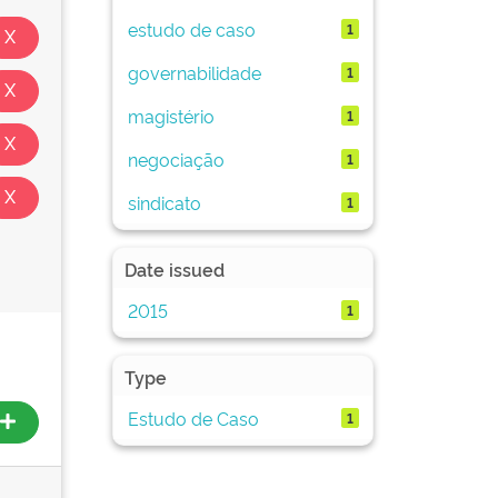
estudo de caso
1
governabilidade
1
magistério
1
negociação
1
sindicato
1
Date issued
2015
1
Type
Estudo de Caso
1