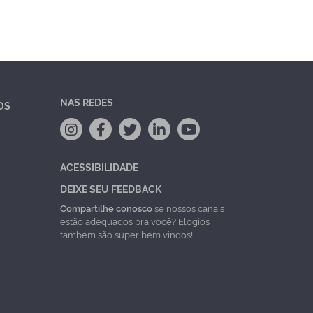
NAS REDES
OS
ACESSIBILIDADE
DEIXE SEU FEEDBACK
Compartilhe conosco
se nossos canais
estão adequados pra você? Elogios
também são super bem vindos!