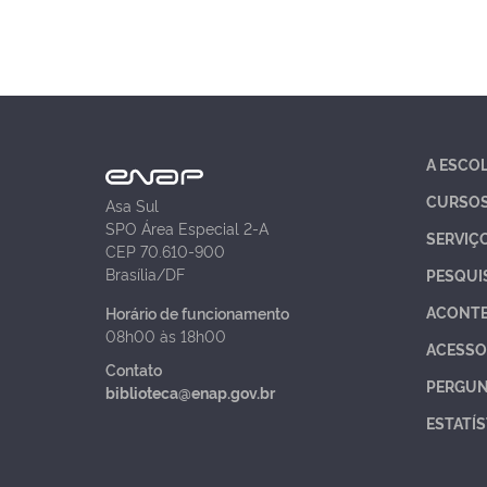
A ESCO
CURSO
Asa Sul
SPO Área Especial 2-A
SERVIÇ
CEP 70.610-900
Brasília/DF
PESQUI
ACONT
Horário de funcionamento
08h00 às 18h00
ACESSO
Contato
PERGUN
biblioteca@enap.gov.br
ESTATÍS