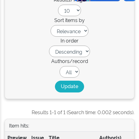
Sort items by
In order
Authors/record
Results 1-1 of 1 (Search time: 0.002 seconds).
Item hits:
Preview
Issue
Title
Author(s)