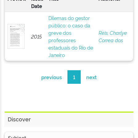
Date
Dilemas do gestor
público: o caso da
greve dos
Reis, Charlye
2015
professores
Correa dos
estaduais do Rio de
Janeiro
previous
1
next
Discover
Subject