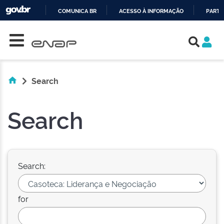
COMUNICA BR
ACESSO À INFORMAÇÃO
PARTI
Skip navigation
IR
PARA
O
CONTEÚDO
Search
Search
Search:
for