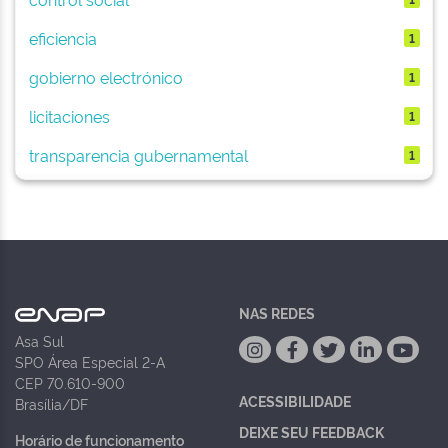
eficiencia
1
gobierno electrónico
1
licitaciones
1
transparencia gubernamental
1
NAS REDES
Asa Sul
SPO Área Especial 2-A
CEP 70.610-900
ACESSIBILIDADE
Brasília/DF
DEIXE SEU FEEDBACK
Horário de funcionamento