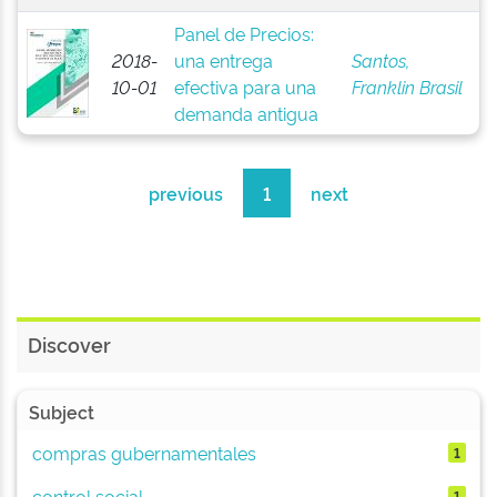
Panel de Precios:
2018-
una entrega
Santos,
10-01
efectiva para una
Franklin Brasil
demanda antigua
previous
1
next
Discover
Subject
compras gubernamentales
1
control social
1