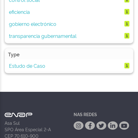
eficiencia
1
gobierno electrónico
1
transparencia gubernamental
1
Type
Estudo de Caso
1
NAS REDES
Asa Sul
SPO Área Especial 2-A
CEP 70.610-900