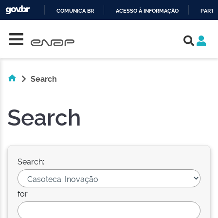
COMUNICA BR
ACESSO À INFORMAÇÃO
PARTI
Skip navigation
IR
PARA
O
CONTEÚDO
Search
Search
Search:
for