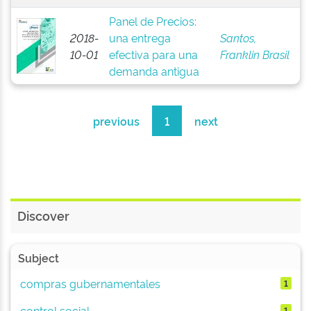
Panel de Precios:
2018-
una entrega
Santos,
10-01
efectiva para una
Franklin Brasil
demanda antigua
previous
1
next
Discover
Subject
compras gubernamentales
1
control social
1