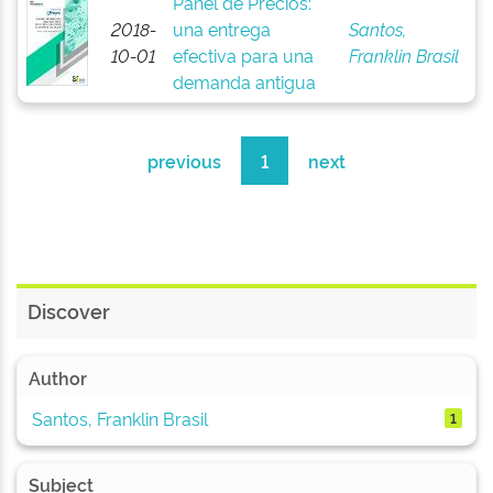
Panel de Precios:
2018-
una entrega
Santos,
10-01
efectiva para una
Franklin Brasil
demanda antigua
previous
1
next
Discover
Author
Santos, Franklin Brasil
1
Subject