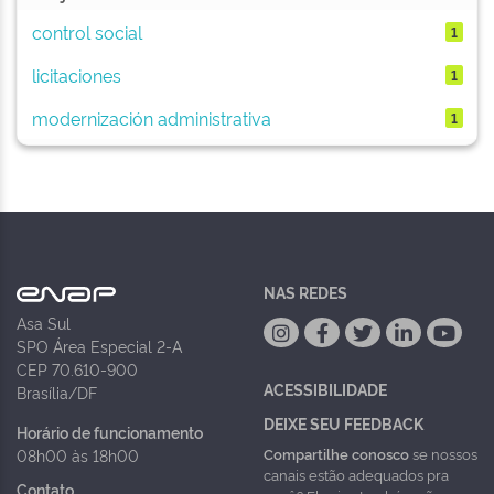
control social
1
licitaciones
1
modernización administrativa
1
NAS REDES
Asa Sul
SPO Área Especial 2-A
CEP 70.610-900
ACESSIBILIDADE
Brasília/DF
DEIXE SEU FEEDBACK
Horário de funcionamento
Compartilhe conosco
se nossos
08h00 às 18h00
canais estão adequados pra
Contato