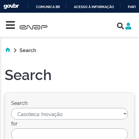
COMUNICA BR
ACESSO À INFORMAÇÃO
PARTI
Skip navigation
IR
PARA
O
CONTEÚDO
Search
Search
Search:
for