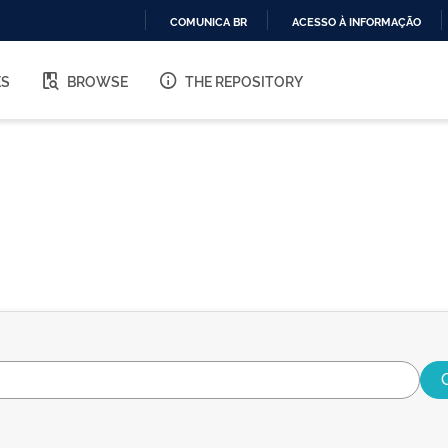
COMUNICA BR
ACESSO À INFORMAÇÃO
IR
PARA
ES
BROWSE
THE REPOSITORY
O
CONTEÚDO