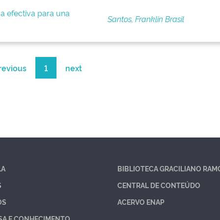
a efectiva para una
Santos, Franklin Brasil
revious
1
next
LA
BIBLIOTECA GRACILIANO RAM
S
CENTRAL DE CONTEÚDO
OS
ACERVO ENAP
SA E CONHECIMENTO