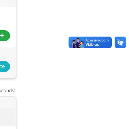
econds).