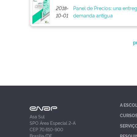
2018-
Panel de Precios: una entreg
10-01
demanda antigua
p
A ESCO
CURSO
Asa Sul
SPO Área Especial 2-A
SERVIÇ
CEP 70.610-900
Brasília/DF
PESQUI