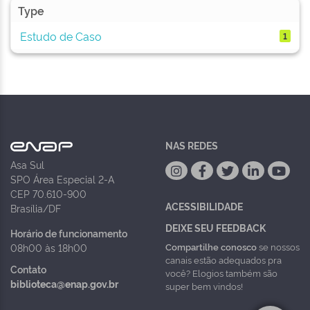
Type
Estudo de Caso
1
NAS REDES
Asa Sul
SPO Área Especial 2-A
CEP 70.610-900
ACESSIBILIDADE
Brasília/DF
DEIXE SEU FEEDBACK
Horário de funcionamento
Compartilhe conosco
se nossos
08h00 às 18h00
canais estão adequados pra
Contato
você? Elogios também são
biblioteca@enap.gov.br
super bem vindos!