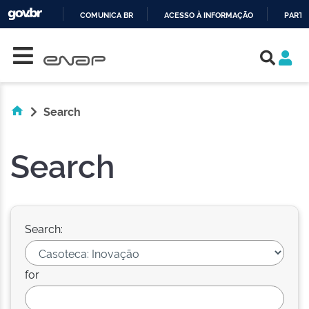
COMUNICA BR
ACESSO À INFORMAÇÃO
PARTI
Skip navigation
IR
PARA
O
CONTEÚDO
Search
Search
Search:
for