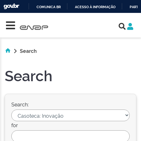
COMUNICA BR
ACESSO À INFORMAÇÃO
PARTI
Skip navigation
IR
PARA
O
CONTEÚDO
Search
Search
Search:
for