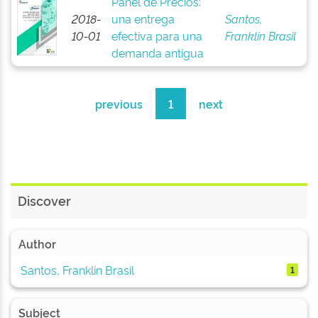
Panel de Precios:
2018-
una entrega
Santos,
10-01
efectiva para una
Franklin Brasil
demanda antigua
previous
1
next
Discover
Author
Santos, Franklin Brasil
1
Subject