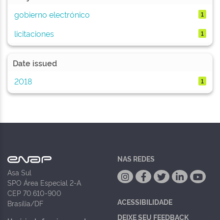
gobierno electrónico
1
licitaciones
1
Date issued
2018
1
NAS REDES
Asa Sul
SPO Área Especial 2-A
CEP 70.610-900
ACESSIBILIDADE
Brasília/DF
DEIXE SEU FEEDBACK