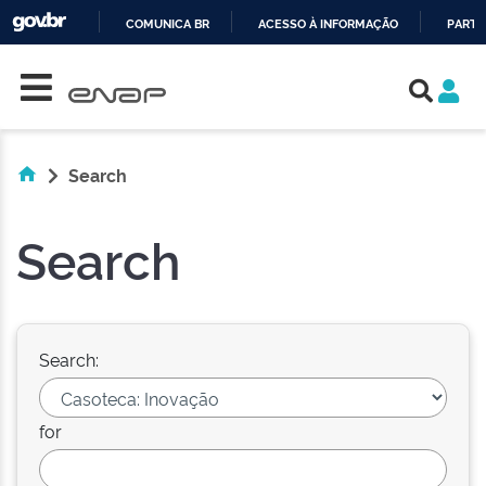
COMUNICA BR
ACESSO À INFORMAÇÃO
PARTI
Skip navigation
IR
PARA
O
CONTEÚDO
Search
Search
Search:
for