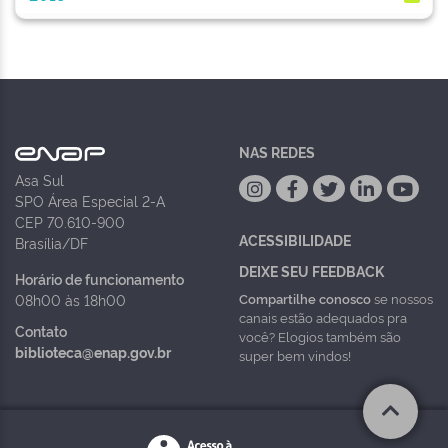
NAS REDES
Asa Sul
SPO Área Especial 2-A
CEP 70.610-900
ACESSIBILIDADE
Brasília/DF
DEIXE SEU FEEDBACK
Horário de funcionamento
Compartilhe conosco
se nossos
08h00 às 18h00
canais estão adequados pra
Contato
você? Elogios também são
biblioteca@enap.gov.br
super bem vindos!