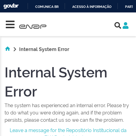
COMUNICA BR
ACESSO À INFORMAÇÃO
PARTI
Skip navigation
IR
PARA
O
CONTEÚDO
Internal System Error
Internal System
Error
The system has experienced an internal error. Please try
to do what you were doing again, and if the problem
persists, please contact us so we can fix the problem.
Leave a message for the Repositório Institucional da