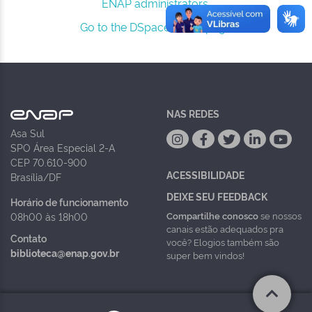
ENAP administrators.
Go to the DSpace home page
NAS REDES
Asa Sul
SPO Área Especial 2-A
CEP 70.610-900
ACESSIBILIDADE
Brasília/DF
DEIXE SEU FEEDBACK
Horário de funcionamento
Compartilhe conosco
se nossos
08h00 às 18h00
canais estão adequados pra
Contato
você? Elogios também são
biblioteca@enap.gov.br
super bem vindos!