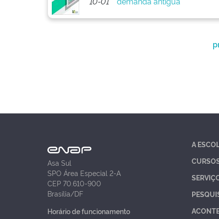
10-01
demanda antigua
p
A ESCO
CURSO
Asa Sul
SPO Área Especial 2-A
SERVIÇ
CEP 70.610-900
Brasília/DF
PESQUI
ACONT
Horário de funcionamento