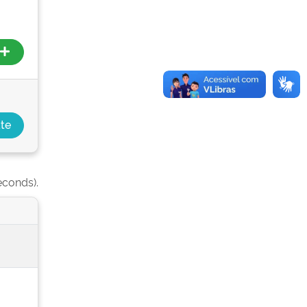
econds).