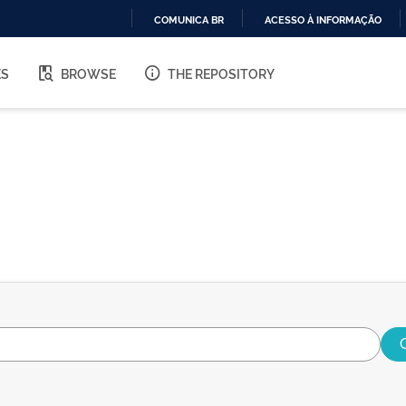
COMUNICA BR
ACESSO À INFORMAÇÃO
IR
PARA
ES
BROWSE
THE REPOSITORY
O
CONTEÚDO