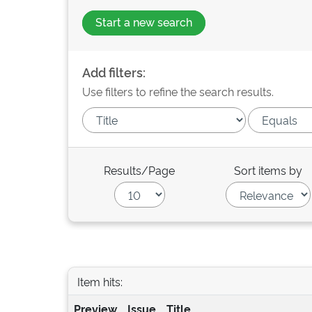
Start a new search
Add filters:
Use filters to refine the search results.
Results/Page
Sort items by
Item hits:
Preview
Issue
Title