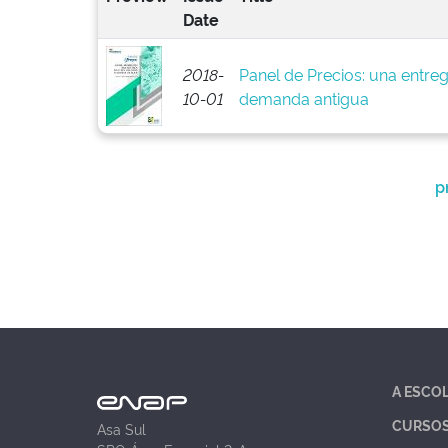
Date
2018-
Panel de Precios: una entreg
10-01
demanda antigua
p
A ESCO
CURSO
Asa Sul