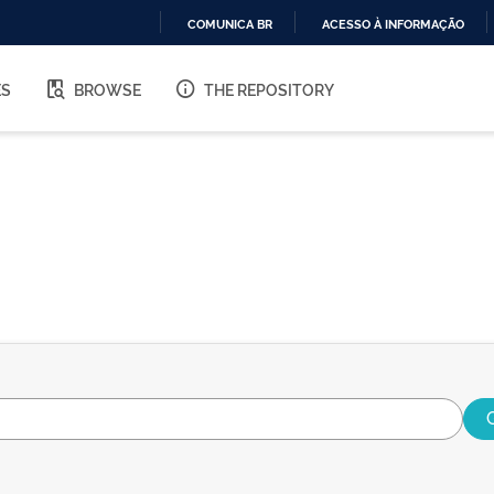
COMUNICA BR
ACESSO À INFORMAÇÃO
IR
PARA
ES
BROWSE
THE REPOSITORY
O
CONTEÚDO