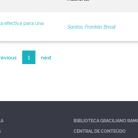
a efectiva para una
Santos, Franklin Brasil
revious
1
next
LA
BIBLIOTECA GRACILIANO RAM
S
CENTRAL DE CONTEÚDO