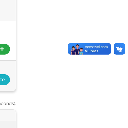
econds).