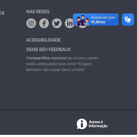
NAS REDES
OS
ACESSIBILIDADE
DEIXE SEU FEEDBACK
Compartilhe conosco
se nossos canais
estão adequados pra você? Elogios
também são super bem vindos!