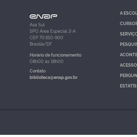
A ESCO
CURSO
Asa Sul
SPO Área Especial 2-A
SERVIÇ
CEP 70.610-900
Brasília/DF
PESQUI
ACONT
Horário de funcionamento
08h00 às 18h00
ACESSO
Contato
PERGUN
biblioteca@enap.gov.br
ESTATÍS