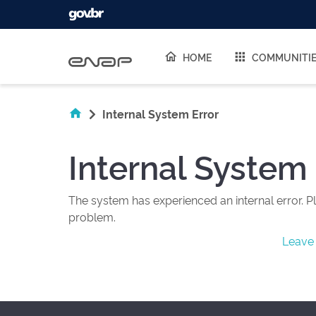
Skip navigation
HOME
COMMUNITI
Internal System Error
Internal System 
The system has experienced an internal error. Pl
problem.
Leave 