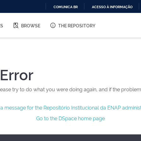
COMUNICA BR
ACESSO À INFORMAÇÃO
IR
PARA
ES
BROWSE
THE REPOSITORY
O
CONTEÚDO
Error
ease try to do what you were doing again, and if the problem 
a message for the Repositório Institucional da ENAP administ
Go to the DSpace home page