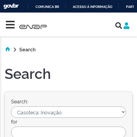
COMUNICA BR
ACESSO À INFORMAÇÃO
PARTI
Skip navigation
IR
PARA
O
CONTEÚDO
Search
Search
Search:
for