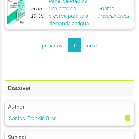
Panel de Precios:
2018-
una entrega
Santos,
10-01
efectiva para una
Franklin Brasil
demanda antigua
previous
1
next
Discover
Author
Santos, Franklin Brasil
1
Subject