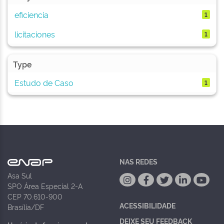
eficiencia
1
licitaciones
1
Type
Estudo de Caso
1
NAS REDES
Asa Sul
SPO Área Especial 2-A
CEP 70.610-900
ACESSIBILIDADE
Brasília/DF
DEIXE SEU FEEDBACK