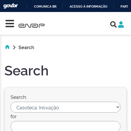
COMUNICA BR
ACESSO À INFORMAÇÃO
PARTI
Skip navigation
IR
PARA
O
CONTEÚDO
Search
Search
Search:
for