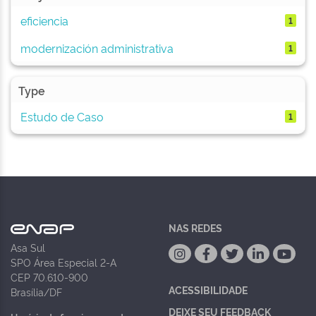
eficiencia
1
modernización administrativa
1
Type
Estudo de Caso
1
NAS REDES
Asa Sul
SPO Área Especial 2-A
CEP 70.610-900
ACESSIBILIDADE
Brasília/DF
DEIXE SEU FEEDBACK