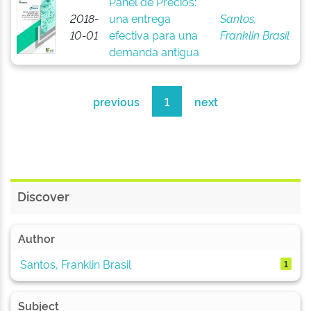
Panel de Precios:
2018-
una entrega
Santos,
10-01
efectiva para una
Franklin Brasil
demanda antigua
previous
1
next
Discover
Author
Santos, Franklin Brasil
1
Subject