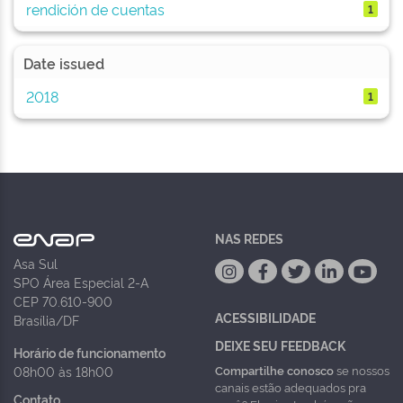
rendición de cuentas
1
Date issued
2018
1
NAS REDES
Asa Sul
SPO Área Especial 2-A
CEP 70.610-900
ACESSIBILIDADE
Brasília/DF
DEIXE SEU FEEDBACK
Horário de funcionamento
Compartilhe conosco
se nossos
08h00 às 18h00
canais estão adequados pra
Contato