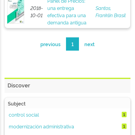
Panel de Precios:
2018-
una entrega
Santos,
10-01
efectiva para una
Franklin Brasil
demanda antigua
previous
1
next
Discover
Subject
control social
1
modernización administrativa
1