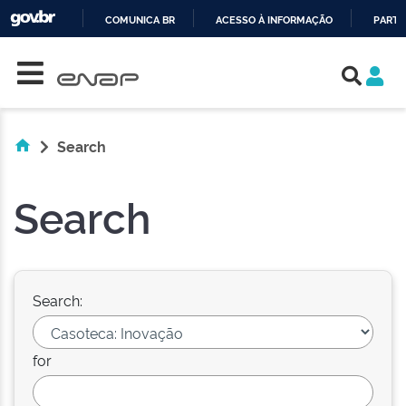
COMUNICA BR
ACESSO À INFORMAÇÃO
PARTI
Skip navigation
IR
PARA
O
CONTEÚDO
Search
Search
Search:
for